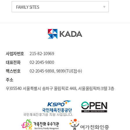
한국과학기술연구원
FAMILY SITES
세계도핑방지기구
국가도핑방지기구연합
문화체육관광부
대한체육회
국민체육진흥공단
사업자번호
215-82-10969
대한장애인체육회
대표전화
02-2045-9800
스포츠윤리센터
팩스번호
02-2045-9898, 9899(TUE접수)
국민권익위원회
주소
우)05540 서울특별시 송파구 올림픽로 448, 서울올림픽파크텔 3층