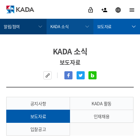
알림/참여
KADA 소식
보도자료
정보공개
KADA 소식
공지사항
KADA 소식
금지약물 검색서비스
KADA에게 물어보세요
KADA 활동
보도자료
도핑방지활동
윤리경영
보도자료
도핑방지규정위반
인권경영
인재채용
치료목적사용면책
부패·공익신고
입찰공고
알림/참여
공지사항
KADA 활동
자료실
보도자료
인재채용
KADA 소개
입찰공고