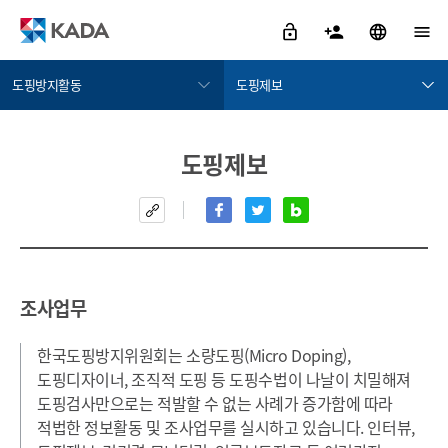
도핑방지활동
도핑제보
정보공개
도핑검사
도핑제보
금지약물 검색서비스
도핑검사절차
도핑방지활동
소재지정보
도핑방지규정위반
교육 및 홍보
치료목적사용면책
도핑제보
알림/참여
조사업무
자료실
한국도핑방지위원회는 소량도핑(Micro Doping),
KADA 소개
도핑디자이너, 조직적 도핑 등 도핑수법이 나날이 치밀해져
도핑검사만으로는 적발할 수 없는 사례가 증가함에 따라
적법한 정보활동 및 조사업무를 실시하고 있습니다.
인터뷰,