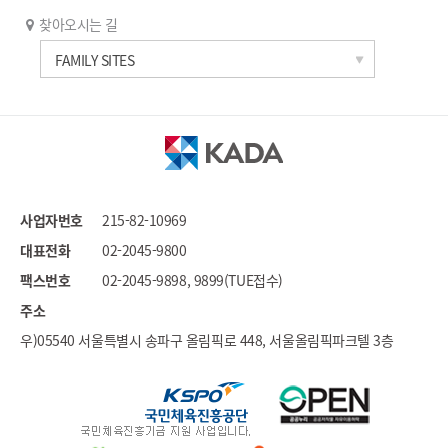
찾아오시는 길
한국과학기술연구원
FAMILY SITES
세계도핑방지기구
국가도핑방지기구연합
문화체육관광부
대한체육회
국민체육진흥공단
사업자번호
215-82-10969
대한장애인체육회
대표전화
02-2045-9800
스포츠윤리센터
팩스번호
02-2045-9898, 9899(TUE접수)
국민권익위원회
주소
우)05540 서울특별시 송파구 올림픽로 448, 서울올림픽파크텔 3층