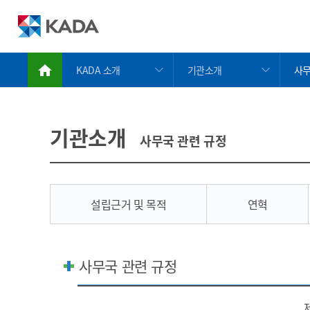
KADA 소개
기관소개
사무
정보공개
인사말
설립
금지약물 검색서비스
기관소개
연
기관소개
사무국 관련 규정
도핑방지활동
KADA의 사람들
미션
도핑방지규정위반
CI
주
치료목적사용면책
찾아 오시는 길
사무
설립근거 및 목적
연혁
알림/참여
사업
자료실
사무국 관련 규정
KADA 소개
사무국 관련 규정