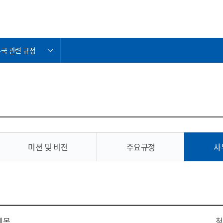
국 관련 규정
근거 및 목적
혁
 및 비전
요규정
국 관련 규정
미션 및 비전
주요규정
사
규정 및 지침
제목
첨