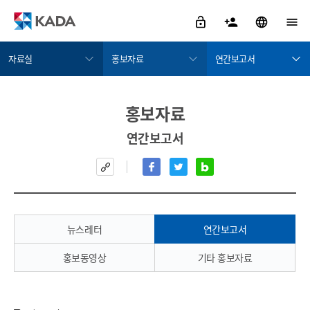
자료실
홍보자료
연간보고서
정보공개
홍보자료
뉴스레터
홍보자료
금지약물 검색서비스
교육자료
연간보고서
연간보고서
도핑방지활동
규정 및 국제표준
홍보동영상
도핑방지규정위반
기타 홍보자료
치료목적사용면책
알림/참여
뉴스레터
연간보고서
자료실
홍보동영상
기타 홍보자료
KADA 소개