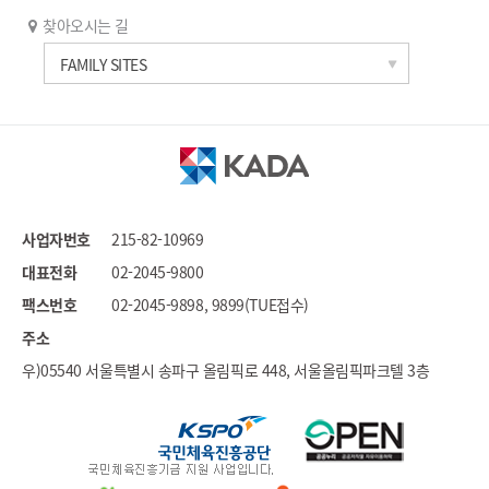
찾아오시는 길
한국과학기술연구원
FAMILY SITES
세계도핑방지기구
국가도핑방지기구연합
문화체육관광부
대한체육회
국민체육진흥공단
사업자번호
215-82-10969
대한장애인체육회
대표전화
02-2045-9800
스포츠윤리센터
팩스번호
02-2045-9898, 9899(TUE접수)
국민권익위원회
주소
우)05540 서울특별시 송파구 올림픽로 448, 서울올림픽파크텔 3층